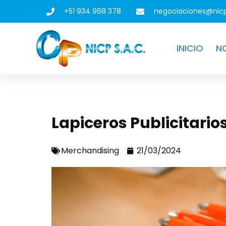
+51 934 968 378
negociaciones@nic
INICIO
N
Lapiceros Publicitari
Merchandising
21/03/2024