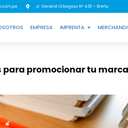
p.com.pe
Jr. General Orbegoso Nº 435 – Breña
OSOTROS
EMPRESA
IMPRENTA
MERCHANDI
os para promocionar tu marc